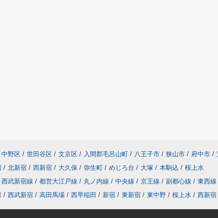
中野区
/
世田谷区
/
文京区
/
入間郡毛呂山町
/
八王子市
/
狭山市
/
府中市
/
場
/
北新宿
/
西新宿
/
大久保
/
弥生町
/
めじろ台
/
大塚
/
本駒込
/
桜上水
西武新宿線
/
都営大江戸線
/
丸ノ内線
/
中央線
/
京王線
/
副都心線
/
東西線
保
/
西武新宿
/
高田馬場
/
西早稲田
/
新宿
/
東新宿
/
東中野
/
桜上水
/
西新宿