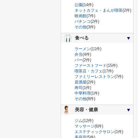
公園
(14件)
ネットカフェ・まんが喫茶
(2件)
映画館
(7件)
パチンコ
(2件)
その他
(3件)
食べる
ラーメン
(11件)
弁当
(4件)
バー
(2件)
ファーストフード
(15件)
喫茶店・カフェ
(17件)
ファミリーレストラン
(7件)
居酒屋
(2件)
寿司
(1件)
中華料理
(1件)
その他
(8件)
美容・健康
ジム
(12件)
マッサージ
(6件)
エステティックサロン
(1件)
美容室
(5件)