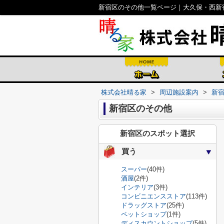
新宿区のその他一覧ページ｜大久保・西新
株式会社晴る家
>
周辺施設案内
>
新
新宿区のその他
新宿区のスポット選択
買う
スーパー
(40件)
酒屋
(2件)
インテリア
(3件)
コンビニエンスストア
(113件)
ドラッグストア
(25件)
ペットショップ
(1件)
ディスカウントショップ
(5件)