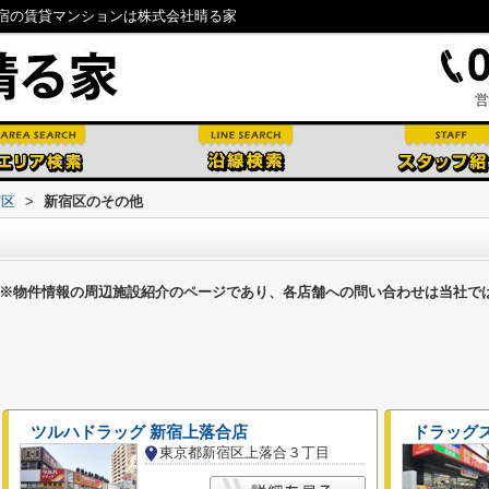
宿の賃貸マンションは株式会社晴る家
営
宿区
>
新宿区のその他
※物件情報の周辺施設紹介のページであり、各店舗への問い合わせは当社で
ツルハドラッグ 新宿上落合店
ドラッグ
東京都新宿区上落合３丁目