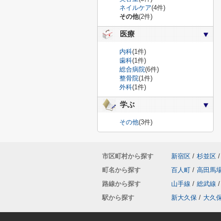
ネイルケア
(4件)
その他
(2件)
医療
内科
(1件)
歯科
(1件)
総合病院
(6件)
整骨院
(1件)
外科
(1件)
学ぶ
その他
(3件)
市区町村から探す
新宿区
/
杉並区
/
町名から探す
百人町
/
高田馬
路線から探す
山手線
/
総武線
/
駅から探す
新大久保
/
大久