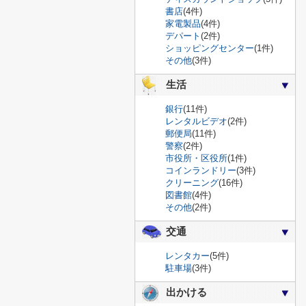
書店
(4件)
家電製品
(4件)
デパート
(2件)
ショッピングセンター
(1件)
その他
(3件)
生活
銀行
(11件)
レンタルビデオ
(2件)
郵便局
(11件)
警察
(2件)
市役所・区役所
(1件)
コインランドリー
(3件)
クリーニング
(16件)
図書館
(4件)
その他
(2件)
交通
レンタカー
(5件)
駐車場
(3件)
出かける