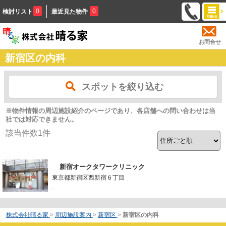
0
0
検討リスト
最近見た物件
お問合せ
新宿区の内科
スポットを絞り込む
※物件情報の周辺施設紹介のページであり、各店舗への問い合わせは当
社では対応できません。
該当件数
1
件
新宿オークタワークリニック
東京都新宿区西新宿６丁目
-
株式会社晴る家
>
周辺施設案内
>
新宿区
>
新宿区の内科