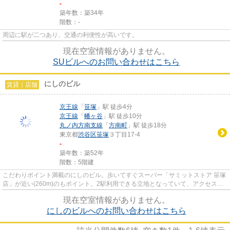
-
築年数：築34年
階数：-
周辺に駅が二つあり、交通の利便性が高いです。
現在空室情報がありません。
SUビルへのお問い合わせはこちら
にしのビル
賃貸｜店舗
京王線
「
笹塚
」駅 徒歩4分
京王線
「
幡ヶ谷
」駅 徒歩10分
丸ノ内方南支線
「
方南町
」駅 徒歩18分
東京都
渋谷区
笹塚
３丁目17-4
-
築年数：築52年
階数：5階建
こだわりポイント満載のにしのビル。歩いてすぐスーパー「サミットストア 笹塚
店」が近い(260m)のもポイント。2駅利用できる立地となっていて、アクセスが
便利です。
現在空室情報がありません。
にしのビルへのお問い合わせはこちら