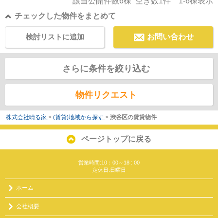
該当公開件数
6
棟 空き数
1
件
1-6
棟表示
チェックした物件をまとめて
検討リストに追加
お問い合わせ
さらに条件を絞り込む
物件リクエスト
株式会社晴る家
>
(賃貸)地域から探す
>
渋谷区の賃貸物件
ページトップに戻る
営業時間:10：00～18 : 00
定休日:日曜日
ホーム
会社概要