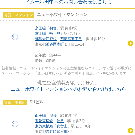
ドムール田中へのお問い合わせはこちら
ニューホワイトマンション
賃貸｜マンション
京王線
「
初台
」駅 徒歩6分
京王線
「
幡ヶ谷
」駅 徒歩9分
都営大江戸線
「
西新宿五丁目
」駅 徒歩19分
東京都
渋谷区
本町
１丁目15-14
-
築年数：築44年
階数：3階建
新着情報：ニューホワイトマンションの空室情報ならコチラ。すぐ近くの場所に
スーパーマーケット「まいばすけっと 渋谷本町６丁目店」(458m)があります。プ
ライバシーをしっかり守れる...
現在空室情報がありません。
ニューホワイトマンションへのお問い合わせはこちら
SUビル
賃貸｜事務所
山手線
「
渋谷
」駅 徒歩7分
東急東横線
「
渋谷
」駅 徒歩7分
東急東横線
「
代官山
」駅 徒歩10分
東京都
渋谷区
鶯谷町
3-1