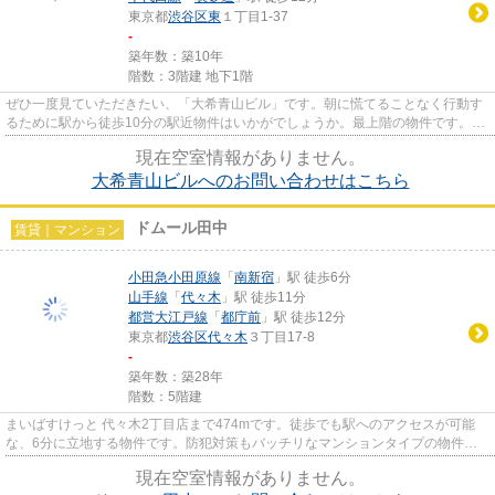
東京都
渋谷区
東
１丁目1-37
-
築年数：築10年
階数：3階建 地下1階
ぜひ一度見ていただきたい、「大希青山ビル」です。朝に慌てることなく行動す
るために駅から徒歩10分の駅近物件はいかがでしょうか。最上階の物件です。近
くに2駅ある、アクセスが良い...
現在空室情報がありません。
大希青山ビルへのお問い合わせはこちら
ドムール田中
賃貸｜マンション
小田急小田原線
「
南新宿
」駅 徒歩6分
山手線
「
代々木
」駅 徒歩11分
都営大江戸線
「
都庁前
」駅 徒歩12分
東京都
渋谷区
代々木
３丁目17-8
-
築年数：築28年
階数：5階建
まいばすけっと 代々木2丁目店まで474mです。徒歩でも駅へのアクセスが可能
な、6分に立地する物件です。防犯対策もバッチリなマンションタイプの物件で
す。陽当たりが良く、日中は電気...
現在空室情報がありません。