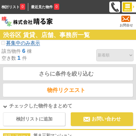
0
0
検討リスト
最近見た物件
お問合せ
渋谷区 賃貸、店舗、事務所一覧
募集中のみ表示
6
該当物件
棟
1
空き数
件
さらに条件を絞り込む
物件リクエスト
チェックした物件をまとめて
検討リストに追加
お問い合わせ
第８三和マンション
賃貸｜アパート