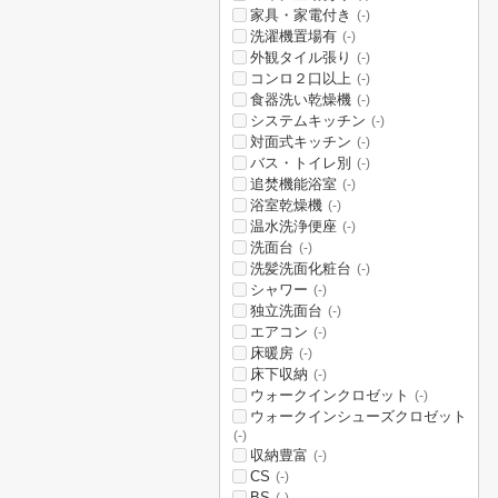
家具・家電付き
(-)
洗濯機置場有
(-)
外観タイル張り
(-)
コンロ２口以上
(-)
食器洗い乾燥機
(-)
システムキッチン
(-)
対面式キッチン
(-)
バス・トイレ別
(-)
追焚機能浴室
(-)
浴室乾燥機
(-)
温水洗浄便座
(-)
洗面台
(-)
洗髪洗面化粧台
(-)
シャワー
(-)
独立洗面台
(-)
エアコン
(-)
床暖房
(-)
床下収納
(-)
ウォークインクロゼット
(-)
ウォークインシューズクロゼット
(-)
収納豊富
(-)
CS
(-)
BS