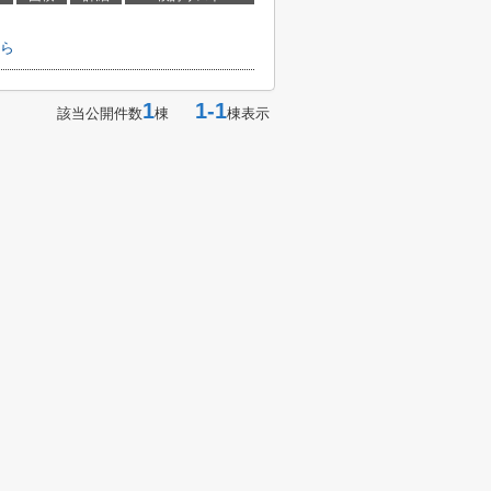
ら
1
1-1
該当公開件数
棟
棟表示