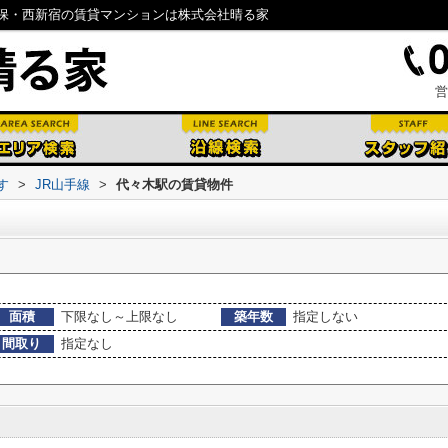
保・西新宿の賃貸マンションは株式会社晴る家
営
す
>
JR山手線
>
代々木駅の賃貸物件
面積
下限なし～上限なし
築年数
指定しない
間取り
指定なし