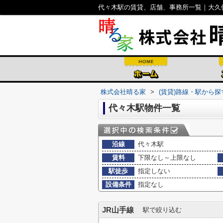
代々木駅の賃貸、店舗、事務所一覧｜大久
株式会社晴る家
>
(賃貸)路線・駅から探
代々木駅物件一覧
沿線
代々木駅
賃料
下限なし～上限なし
駅徒歩
指定しない
設備条件
指定なし
JR山手線
駅で絞り込む