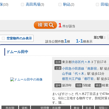
保
高田馬場
駒込
田端
(10)
(3)
(2)
1
件が該当
並び順：
空室物件のみ表示
1
1-1
該当公開件数
棟
棟表示
ドムール田中
東京都
渋谷区
代々木
３丁目17-8
住所
交通
小田急小田原線
「
南新宿
」駅 徒
山手線
「
代々木
」駅 徒歩11分
都営大江戸線
「
都庁前
」駅 徒歩1
築28年
5階建
軽量
築年
階数
構造
まいばすけっと 代々木2丁目店まで47
な、6分に立地する物件です。防犯対策
す。陽...
所在階
賃料
管理費・共益費
敷金
礼金
間取り