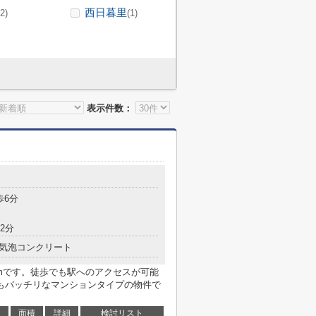
西日暮里
(2)
(1)
表示件数：
歩6分
2分
気泡コンクリート
4mです。徒歩でも駅へのアクセスが可能
もバッチリなマンションタイプの物件で
面積
詳細
検討リスト