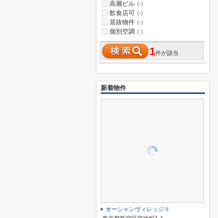
高層ビル
(-)
飲食店可
(-)
居抜物件
(-)
個別空調
(-)
1
件が該当
新着物件
オーシャンヴィレッジⅡ