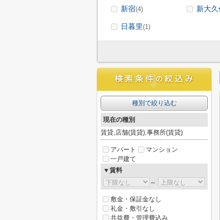
新宿
新大久
(4)
日暮里
(1)
種別で絞り込む
現在の種別
賃貸,店舗(賃貸),事務所(賃貸)
アパート
マンション
一戸建て
▼賃料
～
敷金・保証金なし
礼金・敷引なし
共益費・管理費込み