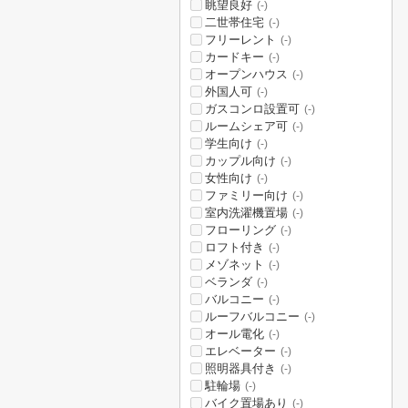
眺望良好
(-)
二世帯住宅
(-)
フリーレント
(-)
カードキー
(-)
オープンハウス
(-)
外国人可
(-)
ガスコンロ設置可
(-)
ルームシェア可
(-)
学生向け
(-)
カップル向け
(-)
女性向け
(-)
ファミリー向け
(-)
室内洗濯機置場
(-)
フローリング
(-)
ロフト付き
(-)
メゾネット
(-)
ベランダ
(-)
バルコニー
(-)
ルーフバルコニー
(-)
オール電化
(-)
エレベーター
(-)
照明器具付き
(-)
駐輪場
(-)
バイク置場あり
(-)