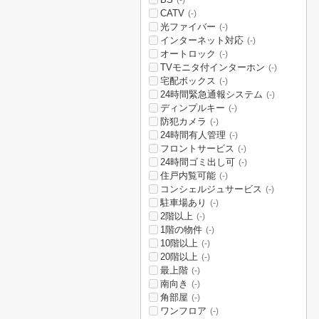
(-)
CATV
(-)
光ファイバー
(-)
インターネット対応
(-)
オートロック
(-)
TVモニタ付インターホン
(-)
宅配ボックス
(-)
24時間緊急通報システム
(-)
ディンプルキー
(-)
防犯カメラ
(-)
24時間有人管理
(-)
フロントサービス
(-)
24時間ゴミ出し可
(-)
住戸内覧可能
(-)
コンシェルジュサービス
(-)
駐車場あり
(-)
2階以上
(-)
1階の物件
(-)
10階以上
(-)
20階以上
(-)
最上階
(-)
南向き
(-)
角部屋
(-)
ワンフロア
(-)