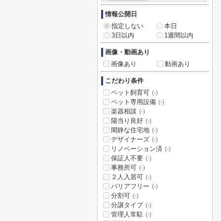
情報公開日
指定しない
本日
3日以内
1週間以内
画像・動画あり
画像あり
動画あり
こだわり条件
ペット飼育可
(-)
ペット専用設備
(-)
楽器相談
(-)
陽当り良好
(-)
閑静な住宅地
(-)
デザイナーズ
(-)
リノベーション済
(-)
保証人不要
(-)
事務所可
(-)
２人入居可
(-)
バリアフリー
(-)
分割可
(-)
分譲タイプ
(-)
管理人常駐
(-)