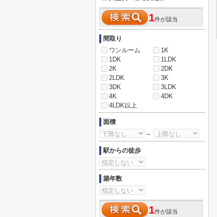
1
件が該当
間取り
ワンルーム
1K
1DK
1LDK
2K
2DK
2LDK
3K
3DK
3LDK
4K
4DK
4LDK以上
面積
～
駅からの徒歩
築年数
1
件が該当