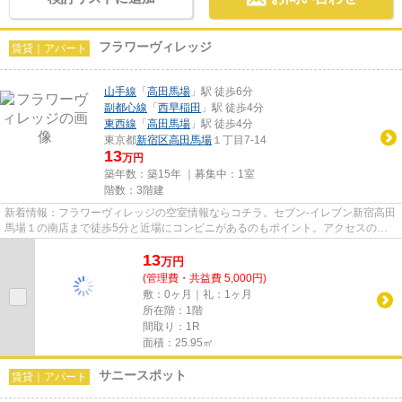
フラワーヴィレッジ
賃貸｜アパート
山手線
「
高田馬場
」駅 徒歩6分
副都心線
「
西早稲田
」駅 徒歩4分
東西線
「
高田馬場
」駅 徒歩4分
東京都
新宿区
高田馬場
１丁目7-14
13
万円
築年数：築15年 ｜募集中：
1室
階数：3階建
新着情報：フラワーヴィレッジの空室情報ならコチラ。セブン-イレブン新宿高田
馬場１の南店まで徒歩5分と近場にコンビニがあるのもポイント。アクセスの良
い徒歩6分の物件です。2駅利...
13
万
円
(管理費・共益費 5,000円)
敷：0ヶ月｜礼：1ヶ月
所在階：1階
間取り：1R
面積：25.95㎡
サニースポット
賃貸｜アパート