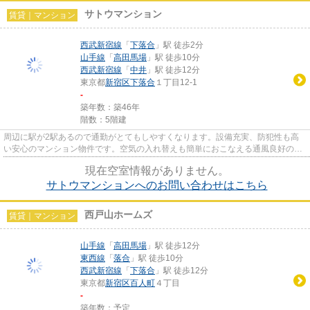
サトウマンション
賃貸｜マンション
西武新宿線
「
下落合
」駅 徒歩2分
山手線
「
高田馬場
」駅 徒歩10分
西武新宿線
「
中井
」駅 徒歩12分
東京都
新宿区
下落合
１丁目12-1
-
築年数：築46年
階数：5階建
周辺に駅が2駅あるので通勤がとてもしやすくなります。設備充実、防犯性も高
い安心のマンション物件です。空気の入れ替えも簡単におこなえる通風良好の物
件です。階層差の移動も気にな...
現在空室情報がありません。
サトウマンションへのお問い合わせはこちら
西戸山ホームズ
賃貸｜マンション
山手線
「
高田馬場
」駅 徒歩12分
東西線
「
落合
」駅 徒歩10分
西武新宿線
「
下落合
」駅 徒歩12分
東京都
新宿区
百人町
４丁目
-
築年数：予定