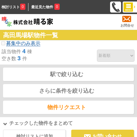
0
0
検討リスト
最近見た物件
お問合せ
高田馬場駅物件一覧
募集中のみ表示
4
該当物件
棟
3
空き数
件
駅で絞り込む
さらに条件を絞り込む
物件リクエスト
チェックした物件をまとめて
検討リストに追加
お問い合わせ