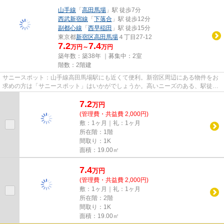
山手線
「
高田馬場
」駅 徒歩7分
西武新宿線
「
下落合
」駅 徒歩12分
副都心線
「
西早稲田
」駅 徒歩15分
東京都
新宿区
高田馬場
４丁目27-12
7.2
7.4
万円～
万円
築年数：築38年 ｜募集中：
2室
階数：2階建
サニースポット：山手線高田馬場駅にも近くて便利。新宿区周辺にある物件をお
求めの方は「サニースポット」はいかがでしょうか。高いニーズのある、駅徒歩
7分の物件です。こちらの物件...
7.2
万
円
(管理費・共益費 2,000円)
敷：1ヶ月｜礼：1ヶ月
所在階：1階
間取り：1K
面積：19.00㎡
7.4
万
円
(管理費・共益費 2,000円)
敷：1ヶ月｜礼：1ヶ月
所在階：2階
間取り：1K
面積：19.00㎡