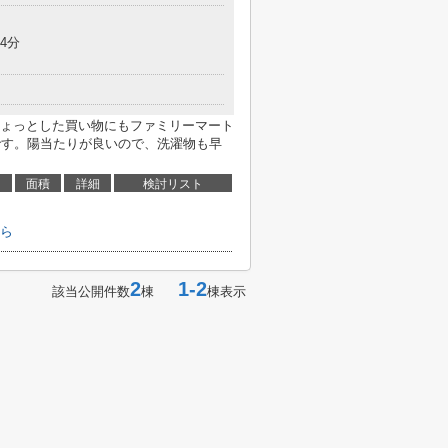
4分
ょっとした買い物にもファミリーマート
利です。陽当たりが良いので、洗濯物も早
面積
詳細
検討リスト
ら
2
1-2
該当公開件数
棟
棟表示