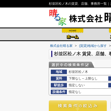
杉並区松ノ木の賃貸、店舗、事務所一覧｜
株式会社晴る家
>
(賃貸)地域から探す
>
杉並区松ノ木 賃貸、店舗、
地域
杉並区松ノ木
賃料
下限なし～上限なし
駅徒歩
指定しない
設備条件
指定なし