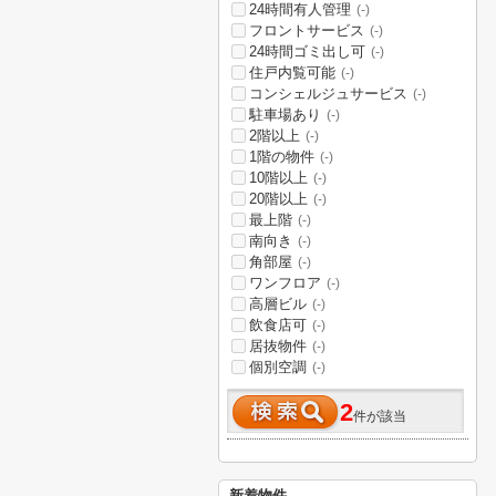
24時間有人管理
(-)
フロントサービス
(-)
24時間ゴミ出し可
(-)
住戸内覧可能
(-)
コンシェルジュサービス
(-)
駐車場あり
(-)
2階以上
(-)
1階の物件
(-)
10階以上
(-)
20階以上
(-)
最上階
(-)
南向き
(-)
角部屋
(-)
ワンフロア
(-)
高層ビル
(-)
飲食店可
(-)
居抜物件
(-)
個別空調
(-)
2
件が該当
新着物件