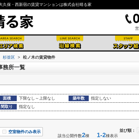
大久保・西新宿の賃貸マンションは株式会社晴る家
営
杉並区
>
松ノ木の賃貸物件
事務所一覧
面積
下限なし～上限なし
築年数
指定しない
間取り
指定なし
並び順：
空室物件のみ表示
2
1-2
該当公開件数
棟
棟表示