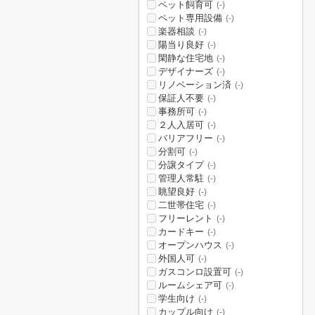
ペット飼育可
(-)
ペット専用設備
(-)
楽器相談
(-)
陽当り良好
(-)
閑静な住宅地
(-)
デザイナーズ
(-)
リノベーション済
(-)
保証人不要
(-)
事務所可
(-)
２人入居可
(-)
バリアフリー
(-)
分割可
(-)
分譲タイプ
(-)
管理人常駐
(-)
眺望良好
(-)
二世帯住宅
(-)
フリーレント
(-)
カードキー
(-)
オープンハウス
(-)
外国人可
(-)
ガスコンロ設置可
(-)
ルームシェア可
(-)
学生向け
(-)
カップル向け
(-)