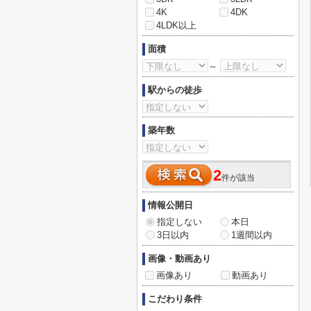
4K
4DK
4LDK以上
面積
～
駅からの徒歩
築年数
2
件が該当
情報公開日
指定しない
本日
3日以内
1週間以内
画像・動画あり
画像あり
動画あり
こだわり条件