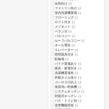
女性向け
(-)
ファミリー向け
(-)
室内洗濯機置場
(-)
フローリング
(-)
ロフト付き
(-)
メゾネット
(-)
ベランダ
(-)
バルコニー
(-)
ルーフバルコニー
(-)
オール電化
(-)
エレベーター
(-)
照明器具付き
(-)
駐輪場
(-)
バイク置場あり
(-)
家具・家電付き
(-)
洗濯機置場有
(-)
外観タイル張り
(-)
コンロ２口以上
(-)
食器洗い乾燥機
(-)
システムキッチン
(-)
対面式キッチン
(-)
バス・トイレ別
(-)
追焚機能浴室
(-)