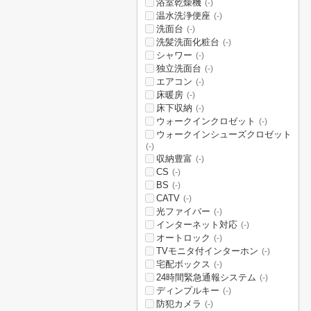
浴室乾燥機
(-)
温水洗浄便座
(-)
洗面台
(-)
洗髪洗面化粧台
(-)
シャワー
(-)
独立洗面台
(-)
エアコン
(-)
床暖房
(-)
床下収納
(-)
ウォークインクロゼット
(-)
ウォークインシューズクロゼット
(-)
収納豊富
(-)
CS
(-)
BS
(-)
CATV
(-)
光ファイバー
(-)
インターネット対応
(-)
オートロック
(-)
TVモニタ付インターホン
(-)
宅配ボックス
(-)
24時間緊急通報システム
(-)
ディンプルキー
(-)
防犯カメラ
(-)