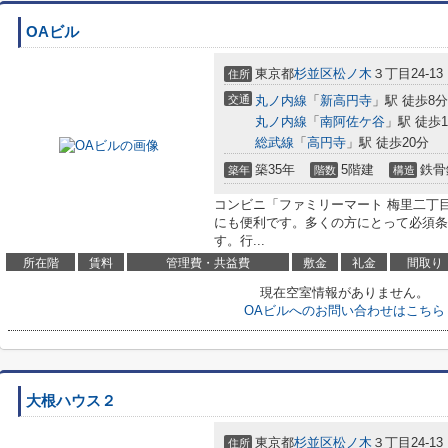
OAビル
東京都
杉並区
松ノ木
３丁目24-13
住所
交通
丸ノ内線
「
新高円寺
」駅 徒歩8分
丸ノ内線
「
南阿佐ケ谷
」駅 徒歩1
総武線
「
高円寺
」駅 徒歩20分
築35年
5階建
鉄骨
築年
階数
構造
コンビニ「ファミリーマート 梅里二丁目
にも便利です。多くの方にとって必須条
す。行...
所在階
賃料
管理費・共益費
敷金
礼金
間取り
現在空室情報がありません。
OAビルへのお問い合わせはこちら
大根ハウス２
東京都
杉並区
松ノ木
３丁目24-13
住所