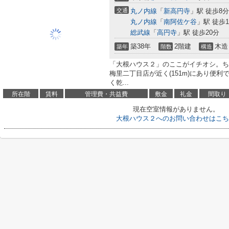
交通
丸ノ内線
「
新高円寺
」駅 徒歩8分
丸ノ内線
「
南阿佐ケ谷
」駅 徒歩1
総武線
「
高円寺
」駅 徒歩20分
築38年
2階建
木造
築年
階数
構造
「大根ハウス２」のここがイチオシ。ち
梅里二丁目店が近く(151m)にあり便
く乾...
所在階
賃料
管理費・共益費
敷金
礼金
間取り
現在空室情報がありません。
大根ハウス２へのお問い合わせはこち