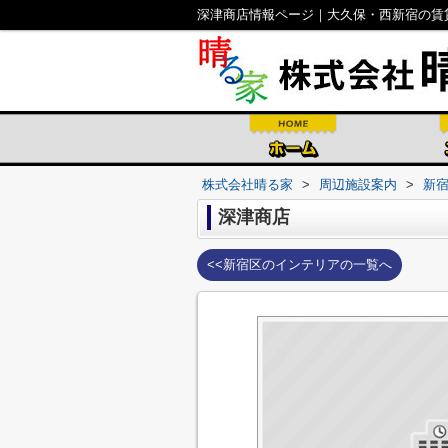
深津商店情報ページ｜大久保・西新宿の賃
株式会社晴る家
>
周辺施設案内
>
新
深津商店
<<新宿区のインテリアの一覧へ