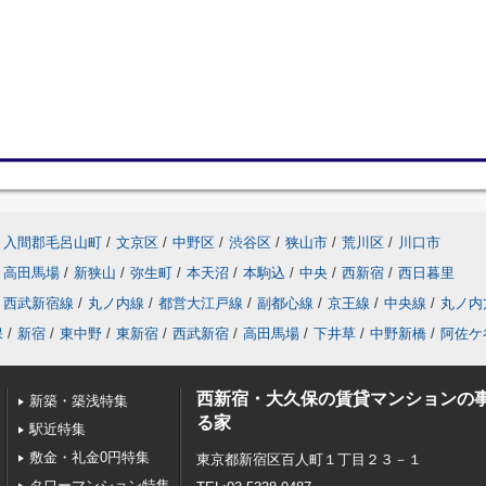
入間郡毛呂山町
/
文京区
/
中野区
/
渋谷区
/
狭山市
/
荒川区
/
川口市
高田馬場
/
新狭山
/
弥生町
/
本天沼
/
本駒込
/
中央
/
西新宿
/
西日暮里
西武新宿線
/
丸ノ内線
/
都営大江戸線
/
副都心線
/
京王線
/
中央線
/
丸ノ内
保
/
新宿
/
東中野
/
東新宿
/
西武新宿
/
高田馬場
/
下井草
/
中野新橋
/
阿佐ケ
西新宿・大久保の賃貸マンションの
新築・築浅特集
る家
駅近特集
敷金・礼金0円特集
東京都新宿区百人町１丁目２３－１
タワーマンション特集