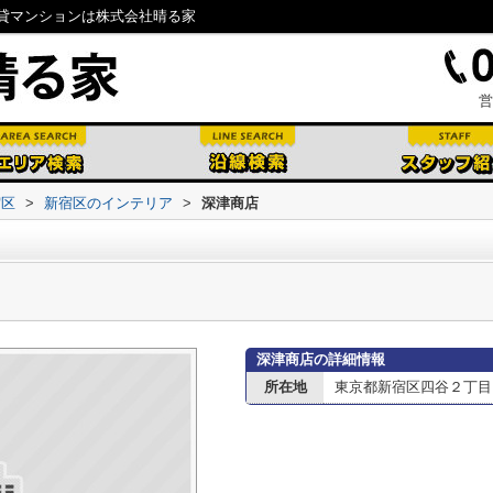
貸マンションは株式会社晴る家
営
宿区
>
新宿区のインテリア
>
深津商店
深津商店の詳細情報
所在地
東京都新宿区四谷２丁目