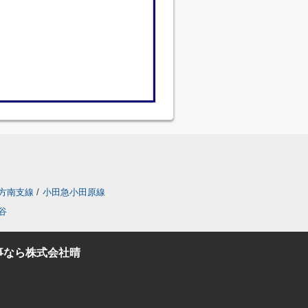
方南支線
/
小田急小田原線
谷
事なら株式会社晴