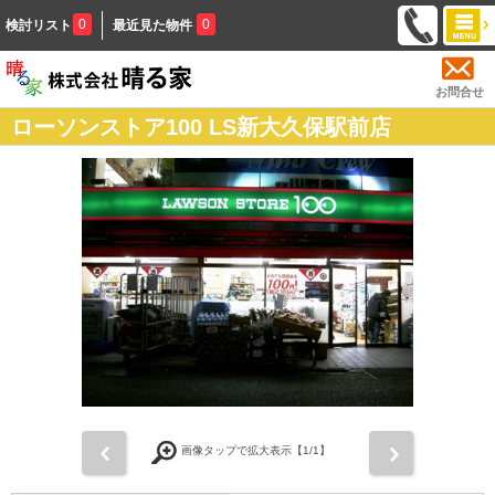
0
0
検討リスト
最近見た物件
お問合せ
ローソンストア100 LS新大久保駅前店
前
次
画像タップで拡大表示【
1
/1】