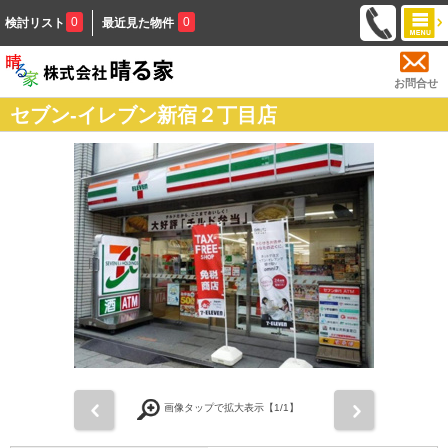
0
0
検討リスト
最近見た物件
お問合せ
セブン-イレブン新宿２丁目店
前
次
画像タップで拡大表示【
1
/1】