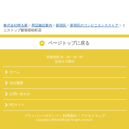
株式会社晴る家
>
周辺施設案内
>
新宿区
>
新宿区のコンビニエンスストア
>
ミ
ニストップ新宿若松町店
ページトップに戻る
営業時間:10：00～18 : 00
定休日:日曜日
ホーム
会社概要
お問い合わせ
PCサイト
プライバシーポリシー
利用規約
｜アクセスマップ
｜
Copyright(c) 株式会社晴る家 All rights reserved.