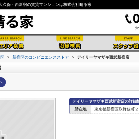
大久保・西新宿の賃貸マンションは株式会社晴る家
営
宿区
>
新宿区のコンビニエンスストア
>
デイリーヤマザキ西武新宿店
店
へ
デイリーヤマザキ西武新宿店の詳細
所在地
東京都新宿区歌舞伎町２