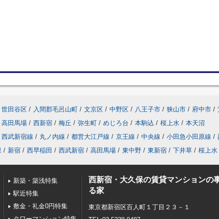
世田谷区
/
入間郡毛呂山町
/
文京区
/
中野区
/
八王子市
/
狭山市
/
府中市
/
高田馬場
/
西新宿
/
梅丘
/
弥生町
/
めじろ台
/
本駒込
/
桜上水
/
本天沼
西武新宿線
/
丸ノ内線
/
都営大江戸線
/
京王線
/
中央線
/
小田急小田原線
/
保
/
新宿
/
西早稲田
/
西武新宿
/
高田馬場
/
東中野
/
東新宿
/
下井草
/
桜上水
西新宿・大久保の賃貸マンションの
新築・築浅特集
る家
駅近特集
敷金・礼金0円特集
東京都新宿区百人町１丁目２３－１
タワーマンション特集