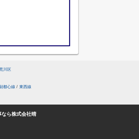
荒川区
副都心線
/
東西線
事なら株式会社晴