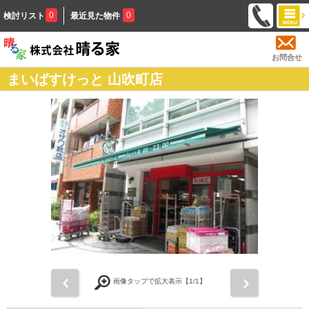
0
0
検討リスト
最近見た物件
お問合せ
まいばすけっと 山吹町店
前
次
画像タップで拡大表示【
1
/1】