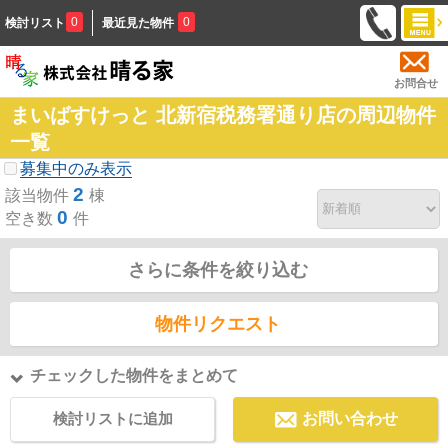
0
0
検討リスト
最近見た物件
お問合せ
まいばすけっと 北新宿税務署通り店の周辺物件
一覧
募集中のみ表示
2
該当物件
棟
0
空き数
件
さらに条件を絞り込む
物件リクエスト
チェックした物件をまとめて
検討リストに追加
お問い合わせ