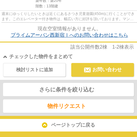
築年数：築20年
階数：13階建
週末にゆっくりしたいときは近くにあるさつき児童遊園(450m)に行くことができ
ます。このエレベーター付き物件は、幅広い方に好評を頂いております。マンシ
ョンタイプの物件でセキュリ...
現在空室情報がありません。
プライムアーバン西新宿Ⅰへのお問い合わせはこちら
該当公開件数
2
棟
1-2
棟表示
チェックした物件をまとめて
検討リストに追加
お問い合わせ
さらに条件を絞り込む
物件リクエスト
ページトップに戻る