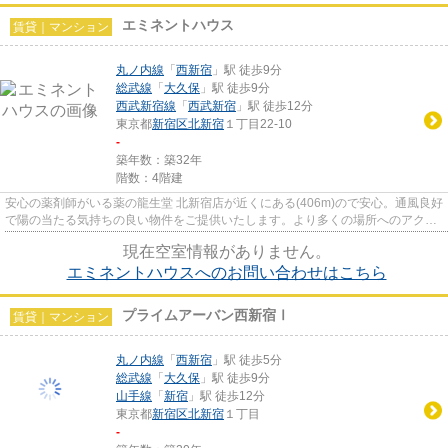
エミネントハウス
賃貸｜マンション
丸ノ内線
「
西新宿
」駅 徒歩9分
総武線
「
大久保
」駅 徒歩9分
西武新宿線
「
西武新宿
」駅 徒歩12分
東京都
新宿区
北新宿
１丁目22-10
-
築年数：築32年
階数：4階建
安心の薬剤師がいる薬の龍生堂 北新宿店が近くにある(406m)ので安心。通風良好
で陽の当たる気持ちの良い物件をご提供いたします。より多くの場所へのアクセ
スが広がる2駅利用可能物件...
現在空室情報がありません。
エミネントハウスへのお問い合わせはこちら
プライムアーバン西新宿Ⅰ
賃貸｜マンション
丸ノ内線
「
西新宿
」駅 徒歩5分
総武線
「
大久保
」駅 徒歩9分
山手線
「
新宿
」駅 徒歩12分
東京都
新宿区
北新宿
１丁目
-