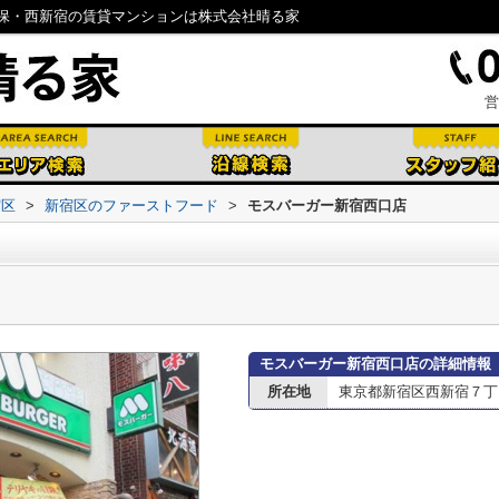
保・西新宿の賃貸マンションは株式会社晴る家
営
宿区
>
新宿区のファーストフード
>
モスバーガー新宿西口店
モスバーガー新宿西口店の詳細情報
所在地
東京都新宿区西新宿７丁