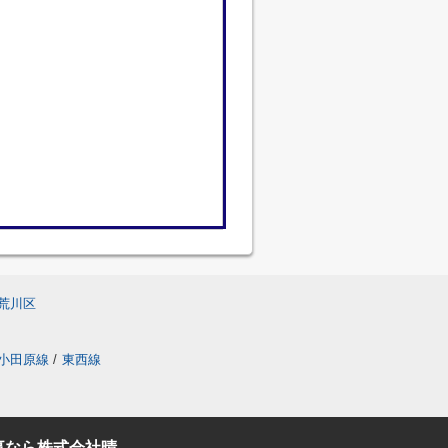
荒川区
小田原線
/
東西線
事なら株式会社晴