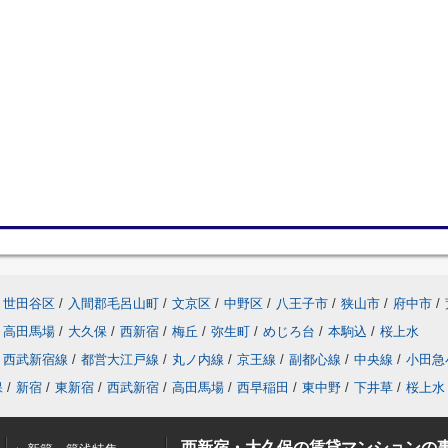
世田谷区
/
入間郡毛呂山町
/
文京区
/
中野区
/
八王子市
/
狭山市
/
府中市
/
高田馬場
/
大久保
/
西新宿
/
梅丘
/
弥生町
/
めじろ台
/
本駒込
/
桜上水
西武新宿線
/
都営大江戸線
/
丸ノ内線
/
京王線
/
副都心線
/
中央線
/
小田急
保
/
新宿
/
東新宿
/
西武新宿
/
高田馬場
/
西早稲田
/
東中野
/
下井草
/
桜上水
西新宿・大久保の賃貸マンションの