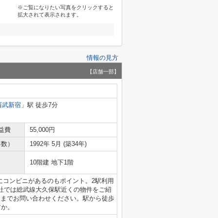
※ご覧になりたい写真をクリックすると
拡大されて表示されます。
情報の見方
【店舗一部】
西武新宿
」駅 徒歩7分
益費
55,000円
年数）
1992年 5月 (築34年)
10階建 地下1階
にコンビニがあるのもポイント。2駅利用
社では総武線大久保駅近くの物件をご紹
より晴る家までお問い合わせください。駅から徒歩
すか。