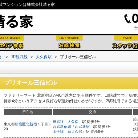
貸マンションは株式会社晴る家
営
す
>
JR総武線
>
大久保駅
>
プリオール三信ビル
プリオール三信ビル
ファミリーマート 北新宿店が40m以内にある物件です。10階建てで、街
徒歩4分というアクセス良好な駅近物件はいかがですか。2駅利用できる場
所在地
交通
築
総武線
「
大久保
」駅 徒歩4分
東京都
新宿区
北新宿
１丁目1-
1
西武新宿線
「
西武新宿
」駅 徒歩7分
20
鉄
山手線
「
新大久保
」駅 徒歩8分
ー