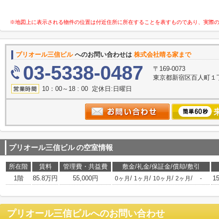
※地図上に表示される物件の位置は付近住所に所在することを表すものであり、実際
プリオール三信ビル
へのお問い合わせは
株式会社晴る家まで
03-5338-0487
〒169-0073
東京都新宿区百人町１
10：00～18 : 00 定休日:日曜日
プリオール三信ビル
の空室情報
所在階
賃料
管理費・共益費
敷金/礼金/保証金/償却/敷引
1階
85.8万円
55,000円
/
/
/
/
1
0ヶ月
1ヶ月
10ヶ月
2ヶ月
-
プリオール三信ビル
へのお問い合わせ