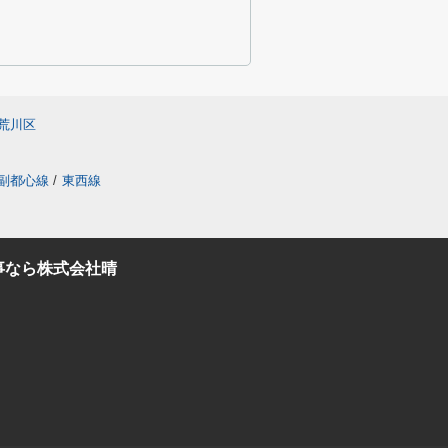
荒川区
副都心線
/
東西線
事なら株式会社晴