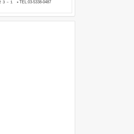
２３－１
TEL:03-5338-0487