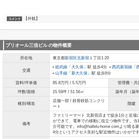
【外観】
コメント
プリオール三信ビル
の物件概要
所在地
東京都
新宿区
北新宿
１丁目1-20
総武線
「
大久保
」駅 徒歩4分
西武新宿線
「
交通
山手線
「
新大久保
」駅 徒歩8分
賃料/坪単価
85.8万円 / 5.5万円
管理費・共
坪数/面積
15.59坪 / 51.56㎡
築年月（築
店舗一部 / 鉄骨鉄筋コンクリ
種別/構造
階建
ート
ファミリーマート 北新宿店まで徒歩1分と近場
ができて、電車での移動に役立つ物件です。当
備考
介可能です。info@hallelu-home.com
4分というアクセス良好な駅近物件はいかがで