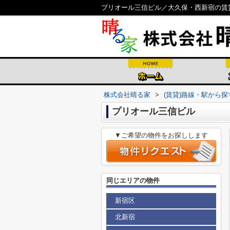
プリオール三信ビル／大久保・西新宿の賃
株式会社晴る家
>
(賃貸)路線・駅から探
プリオール三信ビル
▼ご希望の物件をお探しします
同じエリアの物件
新宿区
北新宿