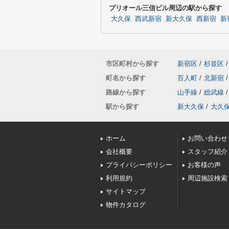
プリオール三信ビル周辺の駅から探す
大久保
西武新宿
新大久保
西新宿
新
市区町村から探す
新宿区
/
杉並区
/
町名から探す
百人町
/
北新宿
/
路線から探す
山手線
/
総武線
/
駅から探す
新大久保
/
大久
ホーム
お問い合わせ
会社概要
スタッフ紹介
プライバシーポリシー
お客様の声
利用規約
周辺施設検索
サイトマップ
物件カタログ