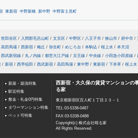
宿
東新宿
中野新橋
新中野
中野富士見町
世田谷区
/
入間郡毛呂山町
/
文京区
/
中野区
/
八王子市
/
狭山市
/
府中市
/
高田馬場
/
西新宿
/
梅丘
/
弥生町
/
めじろ台
/
本駒込
/
桜上水
/
本天沼
西武新宿線
/
丸ノ内線
/
都営大江戸線
/
京王線
/
中央線
/
小田急小田原線
/
保
/
新宿
/
西早稲田
/
西武新宿
/
高田馬場
/
東中野
/
東新宿
/
下井草
/
桜上水
西新宿・大久保の賃貸マンションの
新築・築浅特集
る家
駅近特集
敷金・礼金0円特集
東京都新宿区百人町１丁目２３－１
タワーマンション特集
TEL:03-5338-0487
ペット可特集
FAX:03-5338-0488
Copyright(c) 株式会社晴る家
All Rights Reserved.