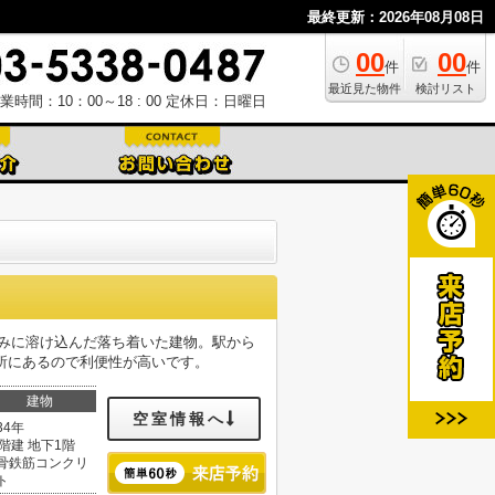
最終更新：2026年08月08日
00
00
件
件
最近見た物件
検討リスト
業時間：10：00～18 : 00
定休日：日曜日
並みに溶け込んだ落ち着いた建物。駅から
所にあるので利便性が高いです。
建物
空室情報へ
34年
0階建 地下1階
骨鉄筋コンクリ
ト