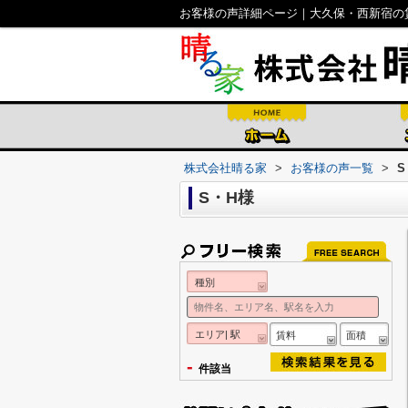
お客様の声詳細ページ｜大久保・西新宿の
株式会社晴る家
>
お客様の声一覧
>
S
S・H様
種別
エリア| 駅
賃料
面積
-
件該当