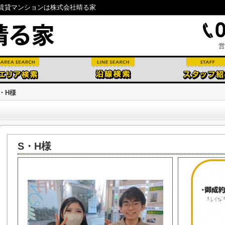
賃貸マンションは株式会社晴る家
営
・H様
S・H様