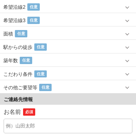
希望沿線2
任意
希望沿線3
任意
面積
任意
駅からの徒歩
任意
築年数
任意
こだわり条件
任意
その他ご要望等
任意
ご連絡先情報
お名前
必須