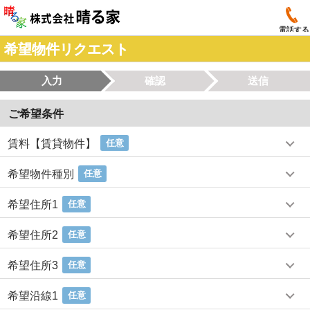
電話する
希望物件リクエスト
入力
確認
送信
ご希望条件
賃料【賃貸物件】
任意
希望物件種別
任意
希望住所1
任意
希望住所2
任意
希望住所3
任意
希望沿線1
任意