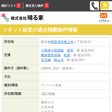
0
0
検討リスト
最近見た物件
お問合せ
ソネット経堂の過去掲載物件情報
所在地
東京都
世田谷区
桜上水
１丁目24-22
小田急小田原線
「
経堂
」駅 徒歩10分
交通
東急世田谷線
「
松原
」駅 徒歩15分
京王線
「
桜上水
」駅 徒歩18分
築年月（築年数）
1989年 10月（築36年）
方位
-
種別/構造
アパート/木造
所在階/階建
2階/2階建
都市ガス
公営水道
公共下水