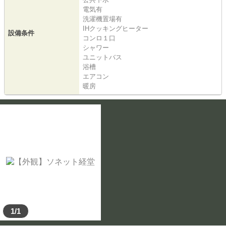
電気有
洗濯機置場有
IHクッキングヒーター
設備条件
コンロ１口
シャワー
ユニットバス
浴槽
エアコン
暖房
1/1