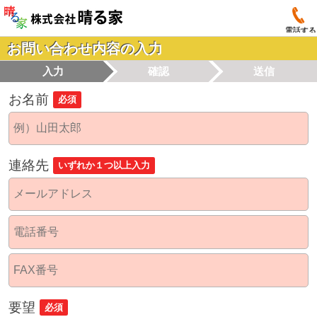
電話する
お問い合わせ内容の入力
入力
確認
送信
お名前
必須
連絡先
いずれか１つ以上入力
要望
必須