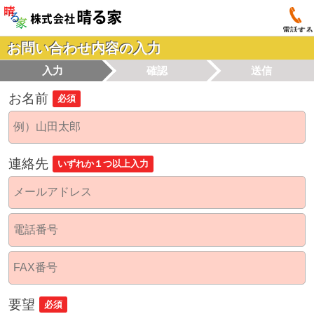
電話する
お問い合わせ内容の入力
入力
確認
送信
お名前
必須
連絡先
いずれか１つ以上入力
要望
必須